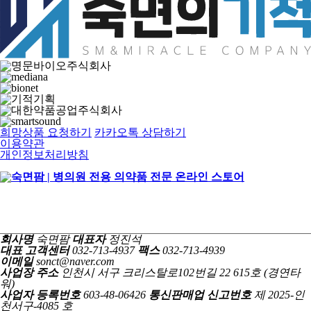
희망상품 요청하기
카카오톡 상담하기
이용약관
개인정보처리방침
회사명
숙면팜
대표자
정진석
대표 고객센터
032-713-4937
팩스
032-713-4939
이메일
sonct@naver.com
사업장 주소
인천시 서구 크리스탈로102번길 22 615호 (경연타
워)
사업자 등록번호
603-48-06426
통신판매업 신고번호
제 2025-인
천서구-4085 호