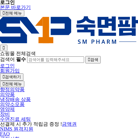
로그인
본문 바로가기
전체 메뉴
쇼핑몰 전체검색
검색어
필수
검색
로그인
회원가입
검색하기
전체 메뉴
향정의약품
의약품
냉장배송 상품
의약소모품
영양제
장비
수면진료 세팅
선결제 시 추가 적립금 증정 !
금액권
NIMS 원격지원
FAQ