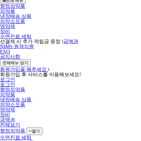
전체 메뉴
향정의약품
의약품
냉장배송 상품
의약소모품
영양제
장비
수면진료 세팅
선결제 시 추가 적립금 증정 !
금액권
NIMS 원격지원
FAQ
공지사항
전체메뉴 닫기
회원가입을 해주세요
회원가입 후 서비스를 이용해보세요!
로그인
로그인
향정의약품
의약품
냉장배송 상품
의약소모품
영양제
장비
금액권
전체보기
향정의약품
열기
수면진료 세팅