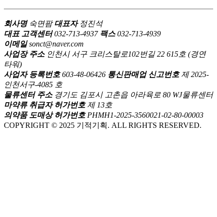
회사명
숙면팜
대표자
정진석
대표 고객센터
032-713-4937
팩스
032-713-4939
이메일
sonct@naver.com
사업장 주소
인천시 서구 크리스탈로102번길 22 615호 (경연
타워)
사업자 등록번호
603-48-06426
통신판매업 신고번호
제 2025-
인천서구-4085 호
물류센터 주소
경기도 김포시 고촌읍 아라육로 80 WJ물류센터
마약류 취급자 허가번호
제 13호
의약품 도매상 허가번호
PHMH1-2025-3560021-02-80-00003
COPYRIGHT © 2025 기적기획. ALL RIGHTS RESERVED.