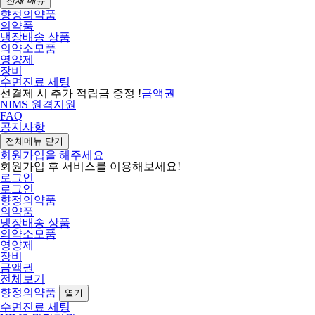
전체 메뉴
향정의약품
의약품
냉장배송 상품
의약소모품
영양제
장비
수면진료 세팅
선결제 시 추가 적립금 증정 !
금액권
NIMS 원격지원
FAQ
공지사항
전체메뉴 닫기
회원가입을 해주세요
회원가입 후 서비스를 이용해보세요!
로그인
로그인
향정의약품
의약품
냉장배송 상품
의약소모품
영양제
장비
금액권
전체보기
향정의약품
열기
수면진료 세팅