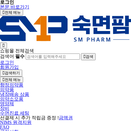
로그인
본문 바로가기
전체 메뉴
쇼핑몰 전체검색
검색어
필수
검색
로그인
회원가입
검색하기
전체 메뉴
향정의약품
의약품
냉장배송 상품
의약소모품
영양제
장비
수면진료 세팅
선결제 시 추가 적립금 증정 !
금액권
NIMS 원격지원
FAQ