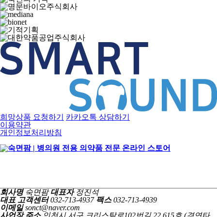
희망상품 요청하기
카카오톡 상담하기
이용약관
개인정보처리방침
회사명
숙면팜
대표자
정진석
대표 고객센터
032-713-4937
팩스
032-713-4939
이메일
sonct@naver.com
사업장 주소
인천시 서구 크리스탈로102번길 22 615호 (경연타