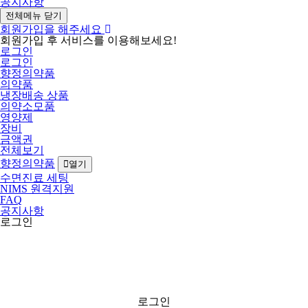
공지사항
전체메뉴 닫기
회원가입을 해주세요
회원가입 후 서비스를 이용해보세요!
로그인
로그인
향정의약품
의약품
냉장배송 상품
의약소모품
영양제
장비
금액권
전체보기
향정의약품
열기
수면진료 세팅
NIMS 원격지원
FAQ
공지사항
로그인
로그인