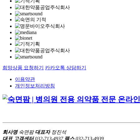
희망상품 요청하기
카카오톡 상담하기
이용약관
개인정보처리방침
회사명
숙면팜
대표자
정진석
대표 고객센터
032-713-4937
팩스
032-713-4939