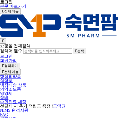
로그인
본문 바로가기
전체 메뉴
쇼핑몰 전체검색
검색어
필수
검색
로그인
회원가입
검색하기
전체 메뉴
향정의약품
의약품
냉장배송 상품
의약소모품
영양제
장비
수면진료 세팅
선결제 시 추가 적립금 증정 !
금액권
NIMS 원격지원
FAQ