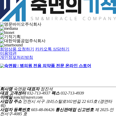
희망상품 요청하기
카카오톡 상담하기
이용약관
개인정보처리방침
회사명
숙면팜
대표자
정진석
대표 고객센터
032-713-4937
팩스
032-713-4939
이메일
sonct@naver.com
사업장 주소
인천시 서구 크리스탈로102번길 22 615호 (경연타
워)
사업자 등록번호
603-48-06426
통신판매업 신고번호
제 2025-인
천서구-4085 호