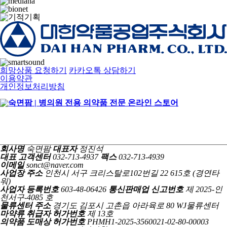
희망상품 요청하기
카카오톡 상담하기
이용약관
개인정보처리방침
회사명
숙면팜
대표자
정진석
대표 고객센터
032-713-4937
팩스
032-713-4939
이메일
sonct@naver.com
사업장 주소
인천시 서구 크리스탈로102번길 22 615호 (경연타
워)
사업자 등록번호
603-48-06426
통신판매업 신고번호
제 2025-인
천서구-4085 호
물류센터 주소
경기도 김포시 고촌읍 아라육로 80 WJ물류센터
마약류 취급자 허가번호
제 13호
의약품 도매상 허가번호
PHMH1-2025-3560021-02-80-00003