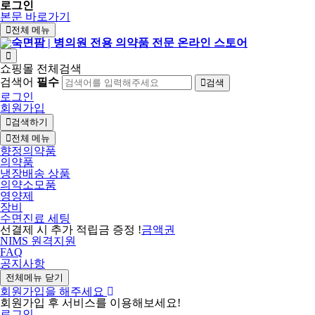
로그인
본문 바로가기
전체 메뉴
쇼핑몰 전체검색
검색어
필수
검색
로그인
회원가입
검색하기
전체 메뉴
향정의약품
의약품
냉장배송 상품
의약소모품
영양제
장비
수면진료 세팅
선결제 시 추가 적립금 증정 !
금액권
NIMS 원격지원
FAQ
공지사항
전체메뉴 닫기
회원가입을 해주세요
회원가입 후 서비스를 이용해보세요!
로그인