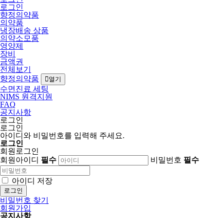
로그인
향정의약품
의약품
냉장배송 상품
의약소모품
영양제
장비
금액권
전체보기
향정의약품
열기
수면진료 세팅
NIMS 원격지원
FAQ
공지사항
로그인
로그인
아이디와 비밀번호를 입력해 주세요.
로그인
회원로그인
회원아이디
필수
비밀번호
필수
아이디 저장
로그인
비밀번호 찾기
회원가입
공지사항