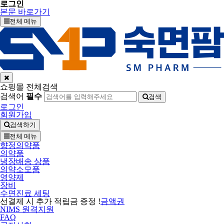
로그인
본문 바로가기
전체 메뉴
쇼핑몰 전체검색
검색어
필수
검색
로그인
회원가입
검색하기
전체 메뉴
향정의약품
의약품
냉장배송 상품
의약소모품
영양제
장비
수면진료 세팅
선결제 시 추가 적립금 증정 !
금액권
NIMS 원격지원
FAQ