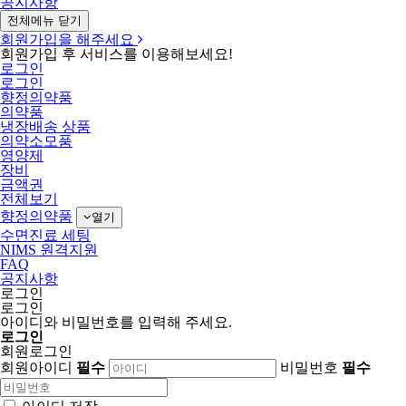
공지사항
전체메뉴 닫기
회원가입을 해주세요
회원가입 후 서비스를 이용해보세요!
로그인
로그인
향정의약품
의약품
냉장배송 상품
의약소모품
영양제
장비
금액권
전체보기
향정의약품
열기
수면진료 세팅
NIMS 원격지원
FAQ
공지사항
로그인
로그인
아이디와 비밀번호를 입력해 주세요.
로그인
회원로그인
회원아이디
필수
비밀번호
필수