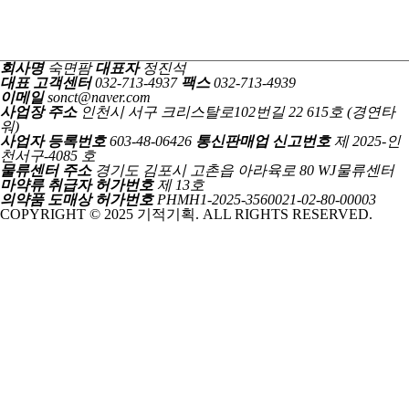
회사명
숙면팜
대표자
정진석
대표 고객센터
032-713-4937
팩스
032-713-4939
이메일
sonct@naver.com
사업장 주소
인천시 서구 크리스탈로102번길 22 615호 (경연타
워)
사업자 등록번호
603-48-06426
통신판매업 신고번호
제 2025-인
천서구-4085 호
물류센터 주소
경기도 김포시 고촌읍 아라육로 80 WJ물류센터
마약류 취급자 허가번호
제 13호
의약품 도매상 허가번호
PHMH1-2025-3560021-02-80-00003
COPYRIGHT © 2025 기적기획. ALL RIGHTS RESERVED.