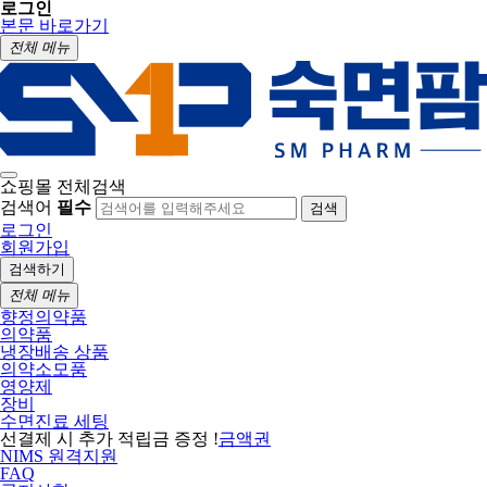
로그인
본문 바로가기
전체 메뉴
쇼핑몰 전체검색
검색어
필수
검색
로그인
회원가입
검색하기
전체 메뉴
향정의약품
의약품
냉장배송 상품
의약소모품
영양제
장비
수면진료 세팅
선결제 시 추가 적립금 증정 !
금액권
NIMS 원격지원
FAQ