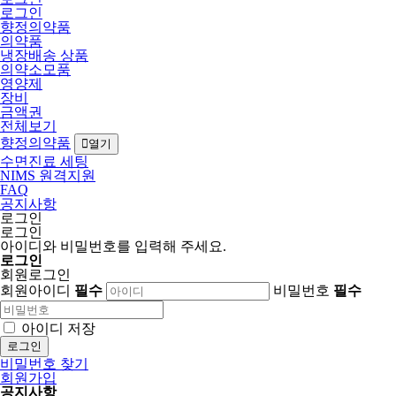
로그인
향정의약품
의약품
냉장배송 상품
의약소모품
영양제
장비
금액권
전체보기
향정의약품
열기
수면진료 세팅
NIMS 원격지원
FAQ
공지사항
로그인
로그인
아이디와 비밀번호를 입력해 주세요.
로그인
회원로그인
회원아이디
필수
비밀번호
필수
아이디 저장
로그인
비밀번호 찾기
회원가입
공지사항