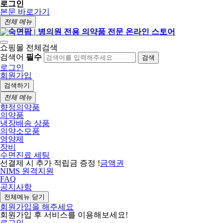
로그인
본문 바로가기
전체 메뉴
쇼핑몰 전체검색
검색어
필수
검색
로그인
회원가입
검색하기
전체 메뉴
향정의약품
의약품
냉장배송 상품
의약소모품
영양제
장비
수면진료 세팅
선결제 시 추가 적립금 증정 !
금액권
NIMS 원격지원
FAQ
공지사항
전체메뉴 닫기
회원가입을 해주세요
회원가입 후 서비스를 이용해보세요!
로그인