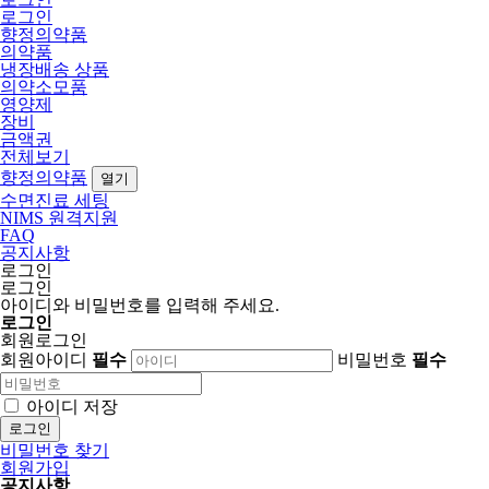
로그인
향정의약품
의약품
냉장배송 상품
의약소모품
영양제
장비
금액권
전체보기
향정의약품
열기
수면진료 세팅
NIMS 원격지원
FAQ
공지사항
로그인
로그인
아이디와 비밀번호를 입력해 주세요.
로그인
회원로그인
회원아이디
필수
비밀번호
필수
아이디 저장
로그인
비밀번호 찾기
회원가입
공지사항