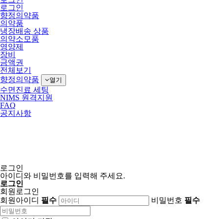
로그인
향정의약품
의약품
냉장배송 상품
의약소모품
영양제
장비
금액권
전체보기
향정의약품
열기
수면진료 세팅
NIMS 원격지원
FAQ
공지사항
로그인
아이디와 비밀번호를 입력해 주세요.
로그인
회원로그인
회원아이디
필수
비밀번호
필수