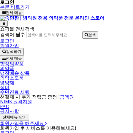
로그인
본문 바로가기
전체 메뉴
쇼핑몰 전체검색
검색어
필수
검색
로그인
회원가입
검색하기
전체 메뉴
향정의약품
의약품
냉장배송 상품
의약소모품
영양제
장비
수면진료 세팅
선결제 시 추가 적립금 증정 !
금액권
NIMS 원격지원
FAQ
공지사항
전체메뉴 닫기
회원가입을 해주세요
회원가입 후 서비스를 이용해보세요!
로그인