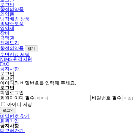
로그인
향정의약품
의약품
냉장배송 상품
의약소모품
영양제
장비
금액권
전체보기
향정의약품
열기
수면진료 세팅
NIMS 원격지원
FAQ
공지사항
로그인
로그인
아이디와 비밀번호를 입력해 주세요.
로그인
회원로그인
회원아이디
필수
비밀번호
필수
아이디 저장
로그인
비밀번호 찾기
회원가입
공지사항
더보러가기