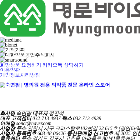
희망상품 요청하기
카카오톡 상담하기
이용약관
개인정보처리방침
회사명
숙면팜
대표자
정진석
대표 고객센터
032-713-4937
팩스
032-713-4939
이메일
sonct@naver.com
사업장 주소
인천시 서구 크리스탈로102번길 22 615호 (경연타워
사업자 등록번호
603-48-06426
통신판매업 신고번호
제 2025-인
물류센터 주소
경기도 김포시 고촌읍 아라육로 80 WJ물류센터