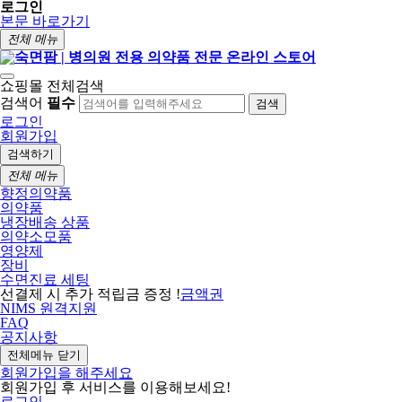
로그인
본문 바로가기
전체 메뉴
쇼핑몰 전체검색
검색어
필수
검색
로그인
회원가입
검색하기
전체 메뉴
향정의약품
의약품
냉장배송 상품
의약소모품
영양제
장비
수면진료 세팅
선결제 시 추가 적립금 증정 !
금액권
NIMS 원격지원
FAQ
공지사항
전체메뉴 닫기
회원가입을 해주세요
회원가입 후 서비스를 이용해보세요!
로그인