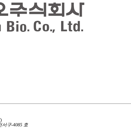
)
천서구-4085 호