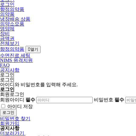
로그인
향정의약품
의약품
냉장배송 상품
의약소모품
영양제
장비
금액권
전체보기
향정의약품
열기
수면진료 세팅
NIMS 원격지원
FAQ
공지사항
로그인
로그인
아이디와 비밀번호를 입력해 주세요.
로그인
회원로그인
회원아이디
필수
비밀번호
필수
아이디 저장
로그인
비밀번호 찾기
회원가입
공지사항
더보러가기