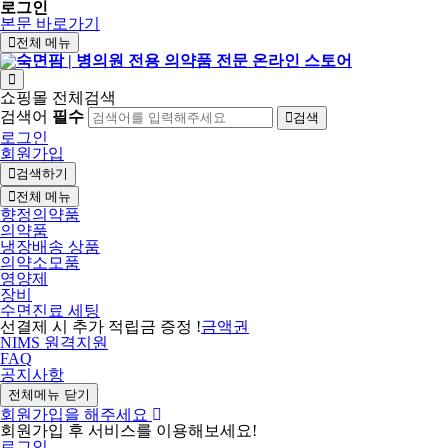
로그인
본문 바로가기
전체 메뉴
쇼핑몰 전체검색
검색어
필수
검색
로그인
회원가입
검색하기
전체 메뉴
향정의약품
의약품
냉장배송 상품
의약소모품
영양제
장비
수면진료 세팅
선결제 시 추가 적립금 증정 !
금액권
NIMS 원격지원
FAQ
공지사항
전체메뉴 닫기
회원가입을 해주세요
회원가입 후 서비스를 이용해보세요!
로그인