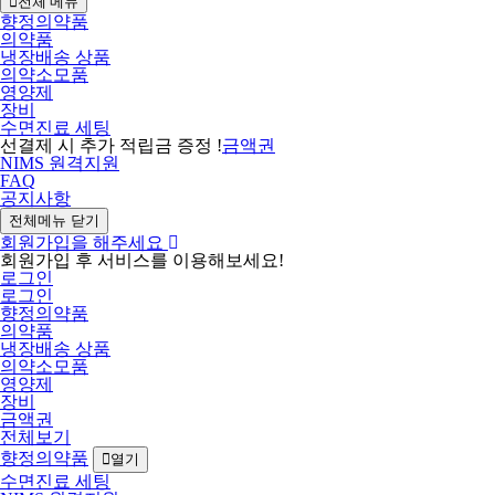
전체 메뉴
향정의약품
의약품
냉장배송 상품
의약소모품
영양제
장비
수면진료 세팅
선결제 시 추가 적립금 증정 !
금액권
NIMS 원격지원
FAQ
공지사항
전체메뉴 닫기
회원가입을 해주세요
회원가입 후 서비스를 이용해보세요!
로그인
로그인
향정의약품
의약품
냉장배송 상품
의약소모품
영양제
장비
금액권
전체보기
향정의약품
열기
수면진료 세팅