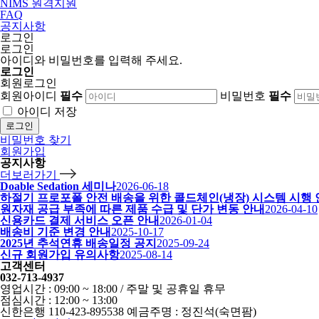
NIMS 원격지원
FAQ
공지사항
로그인
로그인
아이디와 비밀번호를 입력해 주세요.
로그인
회원로그인
회원아이디
필수
비밀번호
필수
아이디 저장
로그인
비밀번호 찾기
회원가입
공지사항
더보러가기
Doable Sedation 세미나
2026-06-18
하절기 프로포폴 안전 배송을 위한 콜드체인(냉장) 시스템 시행
원자재 공급 부족에 따른 제품 수급 및 단가 변동 안내
2026-04-10
신용카드 결제 서비스 오픈 안내
2026-01-04
배송비 기준 변경 안내
2025-10-17
2025년 추석연휴 배송일정 공지
2025-09-24
신규 회원가입 유의사항
2025-08-14
고객센터
032-713-4937
영업시간 : 09:00 ~ 18:00 / 주말 및 공휴일 휴무
점심시간 : 12:00 ~ 13:00
신한은행 110-423-895538 예금주명 : 정진석(숙면팜)