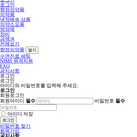
로그인
향정의약품
의약품
냉장배송 상품
의약소모품
영양제
장비
금액권
전체보기
향정의약품
열기
수면진료 세팅
NIMS 원격지원
FAQ
공지사항
로그인
로그인
아이디와 비밀번호를 입력해 주세요.
로그인
회원로그인
회원아이디
필수
비밀번호
필수
아이디 저장
로그인
비밀번호 찾기
회원가입
공지사항