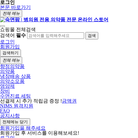
로그인
본문 바로가기
전체 메뉴
쇼핑몰 전체검색
검색어
필수
검색
로그인
회원가입
검색하기
전체 메뉴
향정의약품
의약품
냉장배송 상품
의약소모품
영양제
장비
수면진료 세팅
선결제 시 추가 적립금 증정 !
금액권
NIMS 원격지원
FAQ
공지사항
전체메뉴 닫기
회원가입을 해주세요
회원가입 후 서비스를 이용해보세요!
로그인