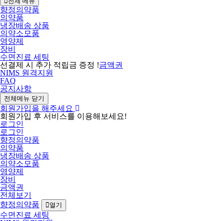
전체 메뉴
향정의약품
의약품
냉장배송 상품
의약소모품
영양제
장비
수면진료 세팅
선결제 시 추가 적립금 증정 !
금액권
NIMS 원격지원
FAQ
공지사항
전체메뉴 닫기
회원가입을 해주세요
회원가입 후 서비스를 이용해보세요!
로그인
로그인
향정의약품
의약품
냉장배송 상품
의약소모품
영양제
장비
금액권
전체보기
향정의약품
열기
수면진료 세팅