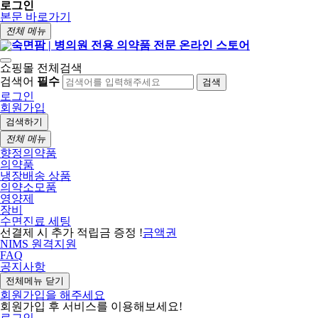
로그인
본문 바로가기
전체 메뉴
쇼핑몰 전체검색
검색어
필수
검색
로그인
회원가입
검색하기
전체 메뉴
향정의약품
의약품
냉장배송 상품
의약소모품
영양제
장비
수면진료 세팅
선결제 시 추가 적립금 증정 !
금액권
NIMS 원격지원
FAQ
공지사항
전체메뉴 닫기
회원가입을 해주세요
회원가입 후 서비스를 이용해보세요!
로그인