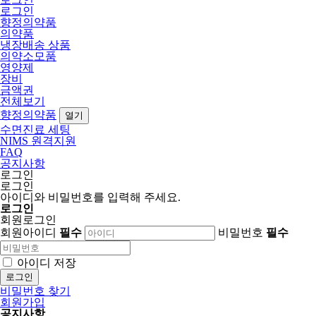
로그인
향정의약품
의약품
냉장배송 상품
의약소모품
영양제
장비
금액권
전체보기
향정의약품
열기
수면진료 세팅
NIMS 원격지원
FAQ
공지사항
로그인
로그인
아이디와 비밀번호를 입력해 주세요.
로그인
회원로그인
회원아이디
필수
비밀번호
필수
아이디 저장
로그인
비밀번호 찾기
회원가입
공지사항