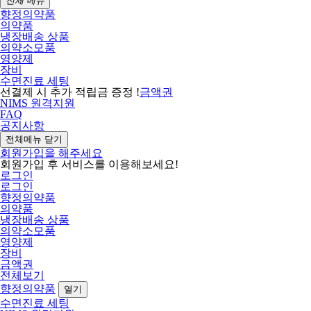
전체 메뉴
향정의약품
의약품
냉장배송 상품
의약소모품
영양제
장비
수면진료 세팅
선결제 시 추가 적립금 증정 !
금액권
NIMS 원격지원
FAQ
공지사항
전체메뉴 닫기
회원가입을 해주세요
회원가입 후 서비스를 이용해보세요!
로그인
로그인
향정의약품
의약품
냉장배송 상품
의약소모품
영양제
장비
금액권
전체보기
향정의약품
열기
수면진료 세팅