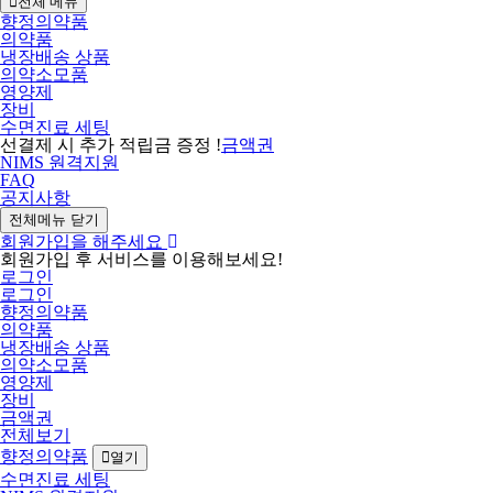
전체 메뉴
향정의약품
의약품
냉장배송 상품
의약소모품
영양제
장비
수면진료 세팅
선결제 시 추가 적립금 증정 !
금액권
NIMS 원격지원
FAQ
공지사항
전체메뉴 닫기
회원가입을 해주세요
회원가입 후 서비스를 이용해보세요!
로그인
로그인
향정의약품
의약품
냉장배송 상품
의약소모품
영양제
장비
금액권
전체보기
향정의약품
열기
수면진료 세팅