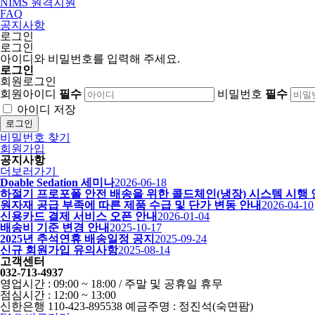
NIMS 원격지원
FAQ
공지사항
로그인
로그인
아이디와 비밀번호를 입력해 주세요.
로그인
회원로그인
회원아이디
필수
비밀번호
필수
아이디 저장
로그인
비밀번호 찾기
회원가입
공지사항
더보러가기
Doable Sedation 세미나
2026-06-18
하절기 프로포폴 안전 배송을 위한 콜드체인(냉장) 시스템 시행
원자재 공급 부족에 따른 제품 수급 및 단가 변동 안내
2026-04-10
신용카드 결제 서비스 오픈 안내
2026-01-04
배송비 기준 변경 안내
2025-10-17
2025년 추석연휴 배송일정 공지
2025-09-24
신규 회원가입 유의사항
2025-08-14
고객센터
032-713-4937
영업시간 : 09:00 ~ 18:00 / 주말 및 공휴일 휴무
점심시간 : 12:00 ~ 13:00
신한은행 110-423-895538 예금주명 : 정진석(숙면팜)