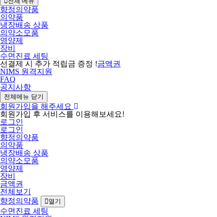
전체 메뉴
향정의약품
의약품
냉장배송 상품
의약소모품
영양제
장비
수면진료 세팅
선결제 시 추가 적립금 증정 !
금액권
NIMS 원격지원
FAQ
공지사항
전체메뉴 닫기
회원가입을 해주세요
회원가입 후 서비스를 이용해보세요!
로그인
로그인
향정의약품
의약품
냉장배송 상품
의약소모품
영양제
장비
금액권
전체보기
향정의약품
열기
수면진료 세팅