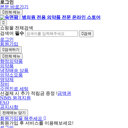
로그인
본문 바로가기
전체 메뉴
쇼핑몰 전체검색
검색어
필수
검색
로그인
회원가입
검색하기
전체 메뉴
향정의약품
의약품
냉장배송 상품
의약소모품
영양제
장비
수면진료 세팅
선결제 시 추가 적립금 증정 !
금액권
NIMS 원격지원
FAQ
공지사항
전체메뉴 닫기
회원가입을 해주세요
회원가입 후 서비스를 이용해보세요!
로그인