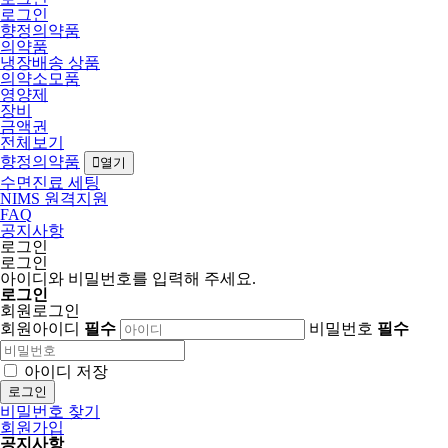
로그인
향정의약품
의약품
냉장배송 상품
의약소모품
영양제
장비
금액권
전체보기
향정의약품
열기
수면진료 세팅
NIMS 원격지원
FAQ
공지사항
로그인
로그인
아이디와 비밀번호를 입력해 주세요.
로그인
회원로그인
회원아이디
필수
비밀번호
필수
아이디 저장
로그인
비밀번호 찾기
회원가입
공지사항