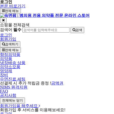
로그인
본문 바로가기
전체 메뉴
쇼핑몰 전체검색
검색어
필수
검색
로그인
회원가입
검색하기
전체 메뉴
향정의약품
의약품
냉장배송 상품
의약소모품
영양제
장비
수면진료 세팅
선결제 시 추가 적립금 증정 !
금액권
NIMS 원격지원
FAQ
공지사항
전체메뉴 닫기
회원가입을 해주세요
회원가입 후 서비스를 이용해보세요!
로그인