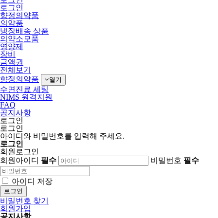
로그인
향정의약품
의약품
냉장배송 상품
의약소모품
영양제
장비
금액권
전체보기
향정의약품
열기
수면진료 세팅
NIMS 원격지원
FAQ
공지사항
로그인
로그인
아이디와 비밀번호를 입력해 주세요.
로그인
회원로그인
회원아이디
필수
비밀번호
필수
아이디 저장
로그인
비밀번호 찾기
회원가입
공지사항