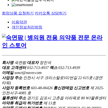
희망상품 요청하기
카카오톡 상담하기
이용약관
개인정보처리방침
회사명
숙면팜
대표자
정진석
대표 고객센터
032-713-4937
팩스
032-713-4939
이메일
sonct@naver.com
사업장 주소
인천시 서구 크리스탈로102번길 22 615호 (경연
타워)
사업자 등록번호
603-48-06426
통신판매업 신고번호
제 2025-
인천서구-4085 호
물류센터 주소
경기도 김포시 고촌읍 아라육로 80 WJ물류센터
마약류 취급자 허가번호
제 13호