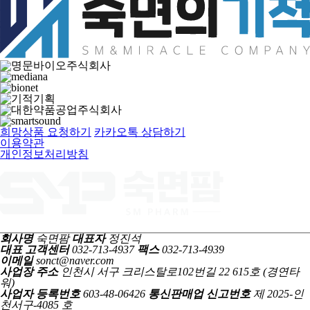
희망상품 요청하기
카카오톡 상담하기
이용약관
개인정보처리방침
회사명
숙면팜
대표자
정진석
대표 고객센터
032-713-4937
팩스
032-713-4939
이메일
sonct@naver.com
사업장 주소
인천시 서구 크리스탈로102번길 22 615호 (경연타
워)
사업자 등록번호
603-48-06426
통신판매업 신고번호
제 2025-인
천서구-4085 호