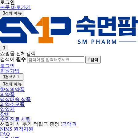
로그인
본문 바로가기
전체 메뉴
쇼핑몰 전체검색
검색어
필수
검색
로그인
회원가입
검색하기
전체 메뉴
향정의약품
의약품
냉장배송 상품
의약소모품
영양제
장비
수면진료 세팅
선결제 시 추가 적립금 증정 !
금액권
NIMS 원격지원
FAQ