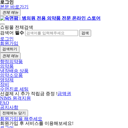
로그인
본문 바로가기
전체 메뉴
쇼핑몰 전체검색
검색어
필수
검색
로그인
회원가입
검색하기
전체 메뉴
향정의약품
의약품
냉장배송 상품
의약소모품
영양제
장비
수면진료 세팅
선결제 시 추가 적립금 증정 !
금액권
NIMS 원격지원
FAQ
공지사항
전체메뉴 닫기
회원가입을 해주세요
회원가입 후 서비스를 이용해보세요!
로그인