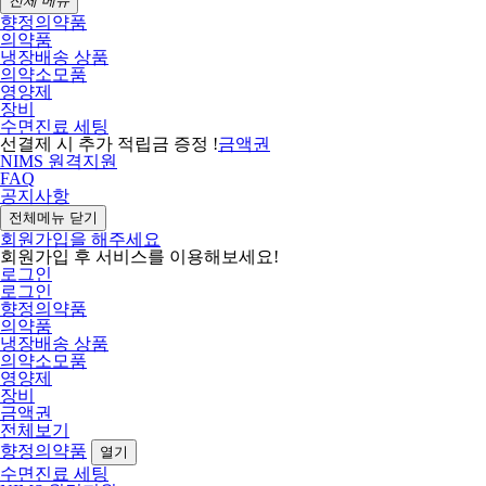
전체 메뉴
향정의약품
의약품
냉장배송 상품
의약소모품
영양제
장비
수면진료 세팅
선결제 시 추가 적립금 증정 !
금액권
NIMS 원격지원
FAQ
공지사항
전체메뉴 닫기
회원가입을 해주세요
회원가입 후 서비스를 이용해보세요!
로그인
로그인
향정의약품
의약품
냉장배송 상품
의약소모품
영양제
장비
금액권
전체보기
향정의약품
열기
수면진료 세팅