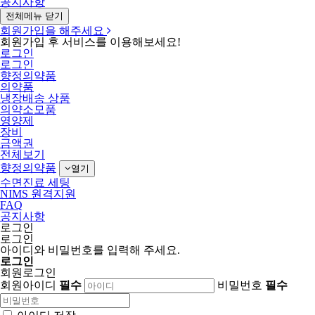
공지사항
전체메뉴 닫기
회원가입을 해주세요
회원가입 후 서비스를 이용해보세요!
로그인
로그인
향정의약품
의약품
냉장배송 상품
의약소모품
영양제
장비
금액권
전체보기
향정의약품
열기
수면진료 세팅
NIMS 원격지원
FAQ
공지사항
로그인
로그인
아이디와 비밀번호를 입력해 주세요.
로그인
회원로그인
회원아이디
필수
비밀번호
필수