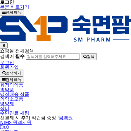
로그인
본문 바로가기
전체 메뉴
쇼핑몰 전체검색
검색어
필수
검색
로그인
회원가입
검색하기
전체 메뉴
향정의약품
의약품
냉장배송 상품
의약소모품
영양제
장비
수면진료 세팅
선결제 시 추가 적립금 증정 !
금액권
NIMS 원격지원
FAQ