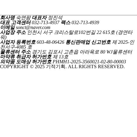
회사명
숙면팜
대표자
정진석
대표 고객센터
032-713-4937
팩스
032-713-4939
이메일
sonct@naver.com
사업장 주소
인천시 서구 크리스탈로102번길 22 615호 (경연타
워)
사업자 등록번호
603-48-06426
통신판매업 신고번호
제 2025-인
천서구-4085 호
물류센터 주소
경기도 김포시 고촌읍 아라육로 80 WJ물류센터
마약류 취급자 허가번호
제 13호
의약품 도매상 허가번호
PHMH1-2025-3560021-02-80-00003
COPYRIGHT © 2025 기적기획. ALL RIGHTS RESERVED.