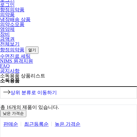
로그인
향정의약품
의약품
냉장배송 상품
의약소모품
영양제
장비
금액권
전체보기
향정의약품
열기
수면진료 세팅
NIMS 원격지원
FAQ
공지사항
소독용품 상품리스트
소독용품
상위 분류로 이동하기
총
16
개의 제품이 있습니다.
낮은 가격순
판매순
최근등록순
높은 가격순