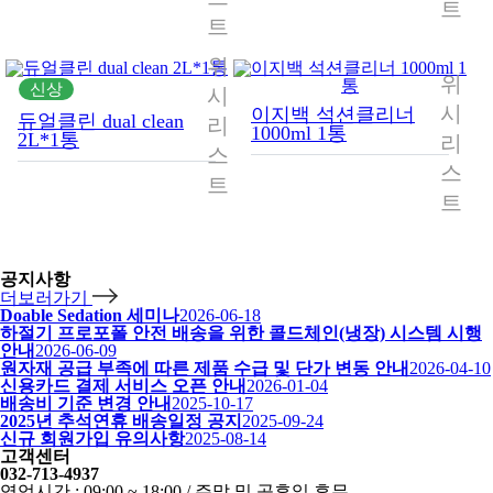
트
트
위
위
신상
시
시
이지백 석션클리너
듀얼클린 dual clean
리
1000ml 1통
2L*1통
리
스
스
트
트
공지사항
더보러가기
Doable Sedation 세미나
2026-06-18
하절기 프로포폴 안전 배송을 위한 콜드체인(냉장) 시스템 시행
안내
2026-06-09
원자재 공급 부족에 따른 제품 수급 및 단가 변동 안내
2026-04-10
신용카드 결제 서비스 오픈 안내
2026-01-04
배송비 기준 변경 안내
2025-10-17
2025년 추석연휴 배송일정 공지
2025-09-24
신규 회원가입 유의사항
2025-08-14
고객센터
032-713-4937
영업시간 : 09:00 ~ 18:00 / 주말 및 공휴일 휴무