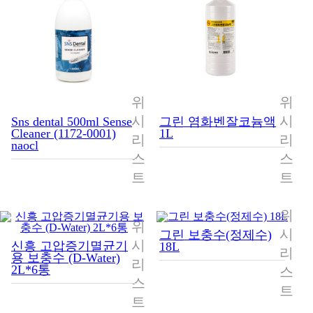
위
위
시
시
Sns dental 500ml Sense
그린 염화벤잘코늄액
Cleaner (1172-0001)
1L
리
리
naocl
스
스
트
트
위
위
시
그린 보충수(정제수)
시
신흥 고압증기멸균기
18L
리
용 보충수 (D-Water)
리
2L*6통
스
스
트
트