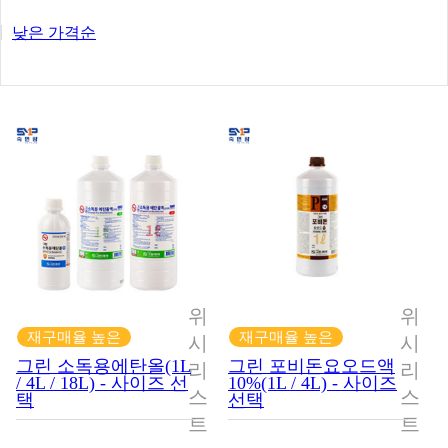
낮은 가격순
위
위
재구매율 높은
재구매율 높은
시
시
그린 소독용에탄올(1L
그린 포비돈요오드액
리
리
/ 4L / 18L) - 사이즈 선
10%(1L / 4L) - 사이즈
스
스
택
선택
트
트