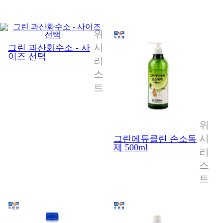
위
시
그린 과산화수소 - 사
이즈 선택
리
스
트
위
시
그린에듀클린 손소독
제 500ml
리
스
트