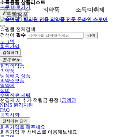
소독용품 상품리스트
본문 바로가기
메인으로
의약품
소독/마취제
전체 메뉴
소독용품
쇼핑몰 전체검색
검색어
필수
검색
로그인
회원가입
검색하기
전체 메뉴
향정의약품
의약품
냉장배송 상품
의약소모품
영양제
장비
수면진료 세팅
선결제 시 추가 적립금 증정 !
금액권
NIMS 원격지원
FAQ
공지사항
전체메뉴 닫기
회원가입을 해주세요
회원가입 후 서비스를 이용해보세요!
로그인