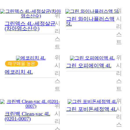
위
위
시
그린 와이나플러스액
시
그린덱스 4L-세정살균
5L
리
(차아염소산수)
리
스
스
트
트
위
위
재구매율 높은
시
시
그린 오피에이액 4L
에코리치 4L
리
리
스
스
트
트
위
위
시
그린 포비돈세정액 4L
시
크린백 Clean-vac 4L
리
(0201-0007)
리
스
스