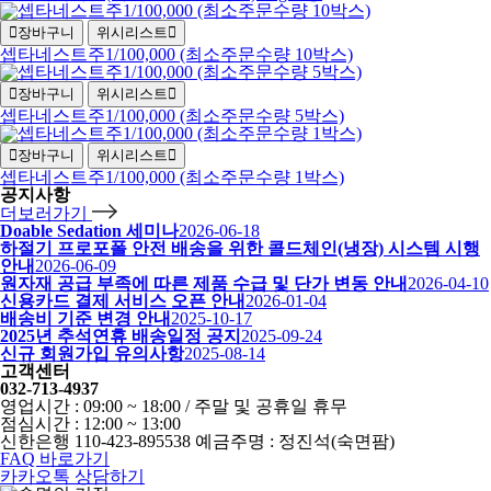
장바구니
위시리스트
셉타네스트주1/100,000 (최소주문수량 10박스)
장바구니
위시리스트
셉타네스트주1/100,000 (최소주문수량 5박스)
장바구니
위시리스트
셉타네스트주1/100,000 (최소주문수량 1박스)
공지사항
더보러가기
Doable Sedation 세미나
2026-06-18
하절기 프로포폴 안전 배송을 위한 콜드체인(냉장) 시스템 시행
안내
2026-06-09
원자재 공급 부족에 따른 제품 수급 및 단가 변동 안내
2026-04-10
신용카드 결제 서비스 오픈 안내
2026-01-04
배송비 기준 변경 안내
2025-10-17
2025년 추석연휴 배송일정 공지
2025-09-24
신규 회원가입 유의사항
2025-08-14
고객센터
032-713-4937
영업시간 : 09:00 ~ 18:00 / 주말 및 공휴일 휴무
점심시간 : 12:00 ~ 13:00
신한은행 110-423-895538 예금주명 : 정진석(숙면팜)
FAQ 바로가기
카카오톡 상담하기