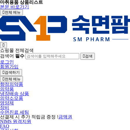
마취용품 상품리스트
본문 바로가기
전체 메뉴
쇼핑몰 전체검색
검색어
필수
검색
로그인
회원가입
검색하기
전체 메뉴
향정의약품
의약품
냉장배송 상품
의약소모품
영양제
장비
수면진료 세팅
선결제 시 추가 적립금 증정 !
금액권
NIMS 원격지원
FAQ