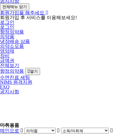
공지사항
전체메뉴 닫기
회원가입을 해주세요
회원가입 후 서비스를 이용해보세요!
로그인
로그인
향정의약품
의약품
냉장배송 상품
의약소모품
영양제
장비
금액권
전체보기
향정의약품
열기
수면진료 세팅
NIMS 원격지원
FAQ
공지사항
마취용품
메인으로