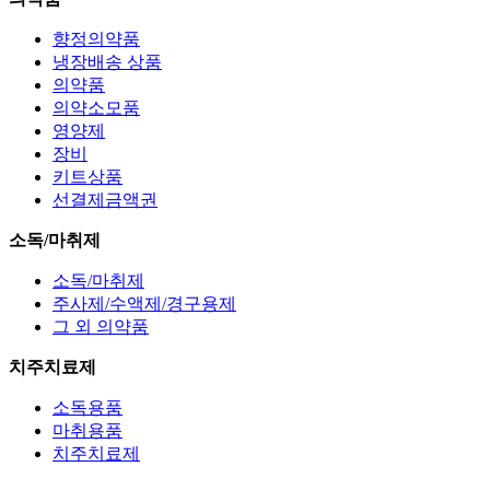
향정의약품
냉장배송 상품
의약품
의약소모품
영양제
장비
키트상품
선결제금액권
소독/마취제
소독/마취제
주사제/수액제/경구용제
그 외 의약품
치주치료제
소독용품
마취용품
치주치료제