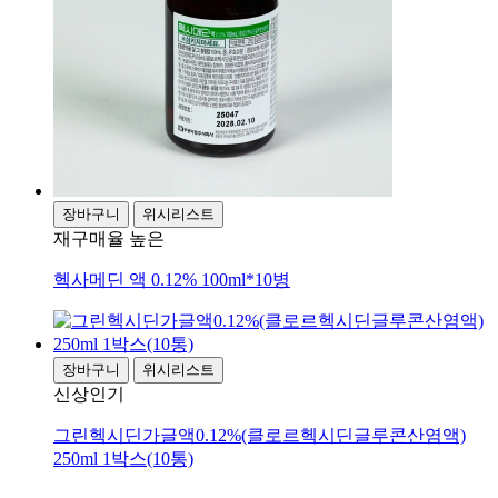
장바구니
위시리스트
재구매율 높은
헥사메딘 액 0.12% 100ml*10병
장바구니
위시리스트
신상
인기
그린헥시딘가글액0.12%(클로르헥시딘글루콘산염액)
250ml 1박스(10통)