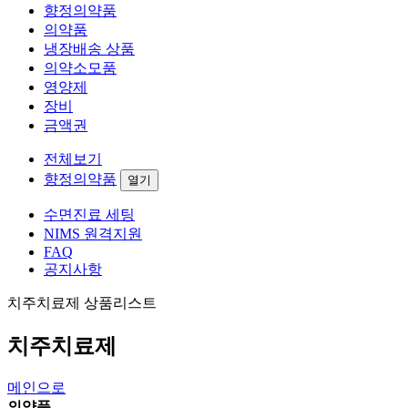
향정의약품
의약품
냉장배송 상품
의약소모품
영양제
장비
금액권
전체보기
향정의약품
열기
수면진료 세팅
NIMS 원격지원
FAQ
공지사항
치주치료제 상품리스트
치주치료제
메인으로
의약품