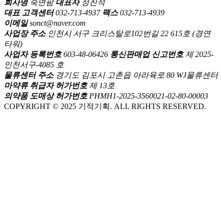
회사명
숙면팜
대표자
정진석
대표 고객센터
032-713-4937
팩스
032-713-4939
이메일
sonct@naver.com
사업장 주소
인천시 서구 크리스탈로102번길 22 615호 (경연
타워)
사업자 등록번호
603-48-06426
통신판매업 신고번호
제 2025-
인천서구-4085 호
물류센터 주소
경기도 김포시 고촌읍 아라육로 80 WJ물류센터
마약류 취급자 허가번호
제 13호
의약품 도매상 허가번호
PHMH1-2025-3560021-02-80-00003
COPYRIGHT © 2025 기적기획. ALL RIGHTS RESERVED.