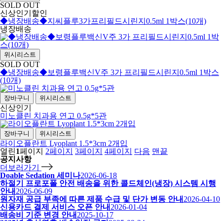
SOLD OUT
신상
인기
할인
◆냉장배송◆지씨플루3가프리필드시린지0.5ml 1박스(10개)
냉장배송
위시리스트
SOLD OUT
◆냉장배송◆보령플루백신V주 3가 프리필드시린지0.5ml 1박스
(10개)
장바구니
위시리스트
신상
인기
미노클린 치과용 연고 0.5g*5관
장바구니
위시리스트
라이오플란트 Lyoplant 1.5*3cm 2개입
열린
1
페이지
2
페이지
3
페이지
4
페이지
다음
맨끝
공지사항
더보러가기
Doable Sedation 세미나
2026-06-18
하절기 프로포폴 안전 배송을 위한 콜드체인(냉장) 시스템 시행
안내
2026-06-09
원자재 공급 부족에 따른 제품 수급 및 단가 변동 안내
2026-04-10
신용카드 결제 서비스 오픈 안내
2026-01-04
배송비 기준 변경 안내
2025-10-17