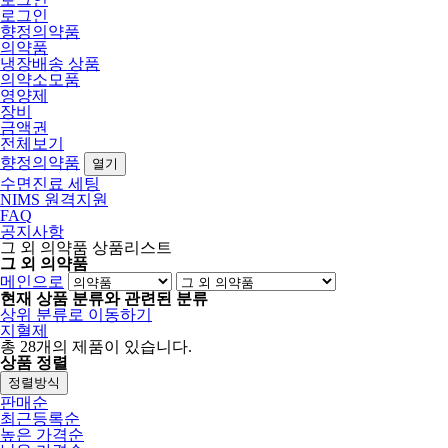
로그인
향정의약품
의약품
냉장배송 상품
의약소모품
영양제
장비
금액권
전체보기
향정의약품
열기
수면진료 세팅
NIMS 원격지원
FAQ
공지사항
그 외 의약품 상품리스트
그 외 의약품
메인으로
현재 상품 분류와 관련된 분류
상위 분류로 이동하기
지혈제
총
28
개의 제품이 있습니다.
상품 정렬
정렬방식
판매순
최근등록순
높은 가격순