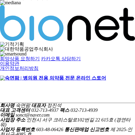
희망상품 요청하기
카카오톡 상담하기
이용약관
개인정보처리방침
회사명
숙면팜
대표자
정진석
대표 고객센터
032-713-4937
팩스
032-713-4939
이메일
sonct@naver.com
사업장 주소
인천시 서구 크리스탈로102번길 22 615호 (경연타
워)
사업자 등록번호
603-48-06426
통신판매업 신고번호
제 2025-인
천서구-4085 호