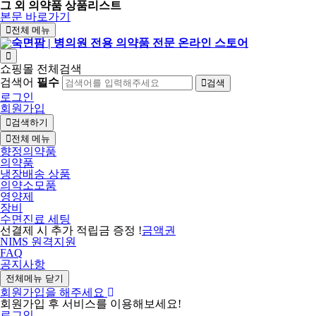
그 외 의약품 상품리스트
본문 바로가기
전체 메뉴
쇼핑몰 전체검색
검색어
필수
검색
로그인
회원가입
검색하기
전체 메뉴
향정의약품
의약품
냉장배송 상품
의약소모품
영양제
장비
수면진료 세팅
선결제 시 추가 적립금 증정 !
금액권
NIMS 원격지원
FAQ
공지사항
전체메뉴 닫기
회원가입을 해주세요
회원가입 후 서비스를 이용해보세요!
로그인