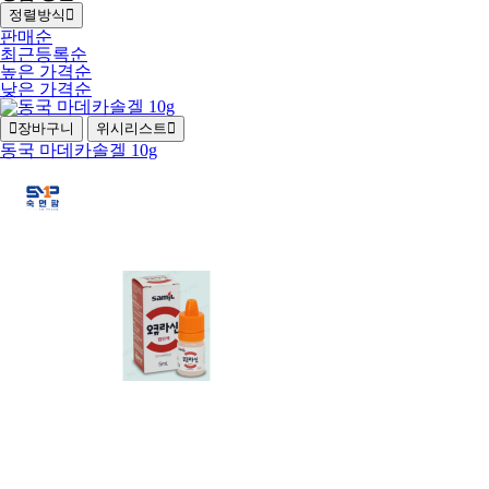
정렬방식
판매순
최근등록순
높은 가격순
낮은 가격순
장바구니
위시리스트
동국 마데카솔겔 10g