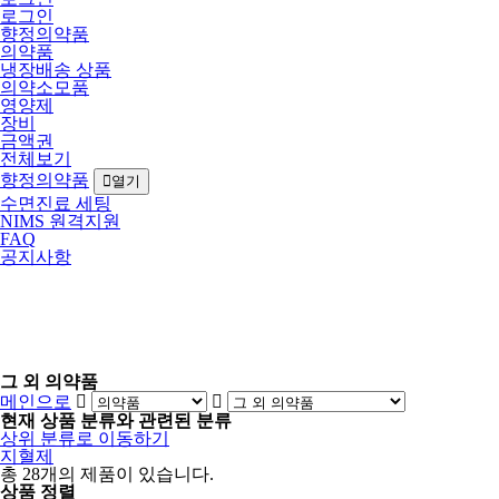
로그인
향정의약품
의약품
냉장배송 상품
의약소모품
영양제
장비
금액권
전체보기
향정의약품
열기
수면진료 세팅
NIMS 원격지원
FAQ
공지사항
그 외 의약품
메인으로
현재 상품 분류와 관련된 분류
상위 분류로 이동하기
지혈제
총
28
개의 제품이 있습니다.
상품 정렬