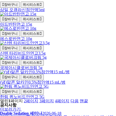
장바구니
위시리스트
삼일 오큐라신점안액5ml
장바구니
위시리스트
아드반탄연고 15g
장바구니
위시리스트
에스로반연고 10g
장바구니
위시리스트
산텐 타리비드안연고3.5g
장바구니
위시리스트
국제아시클로버크림 5g
장바구니
위시리스트
(냉)알콘 알카인0.5%점안액15 mL/병
장바구니
위시리스트
한림 퀴노비드안연고 5G
열린
1
페이지
2
페이지
3
페이지
4
페이지
다음
맨끝
공지사항
더보러가기
Doable Sedation 세미나
2026-06-18