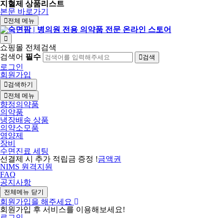
지혈제 상품리스트
본문 바로가기
전체 메뉴
쇼핑몰 전체검색
검색어
필수
검색
로그인
회원가입
검색하기
전체 메뉴
향정의약품
의약품
냉장배송 상품
의약소모품
영양제
장비
수면진료 세팅
선결제 시 추가 적립금 증정 !
금액권
NIMS 원격지원
FAQ
공지사항
전체메뉴 닫기
회원가입을 해주세요
회원가입 후 서비스를 이용해보세요!
로그인