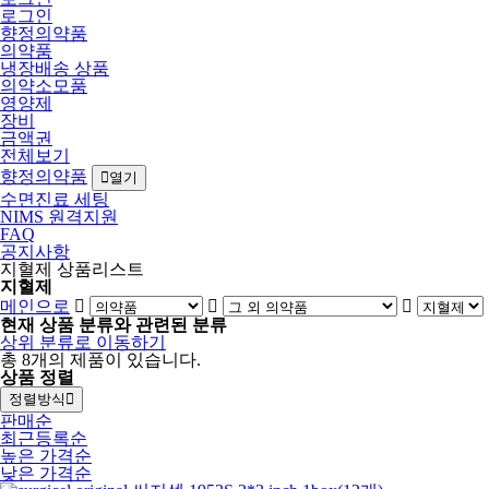
로그인
향정의약품
의약품
냉장배송 상품
의약소모품
영양제
장비
금액권
전체보기
향정의약품
열기
수면진료 세팅
NIMS 원격지원
FAQ
공지사항
지혈제 상품리스트
지혈제
메인으로
현재 상품 분류와 관련된 분류
상위 분류로 이동하기
총
8
개의 제품이 있습니다.
상품 정렬
정렬방식
판매순
최근등록순
높은 가격순
낮은 가격순