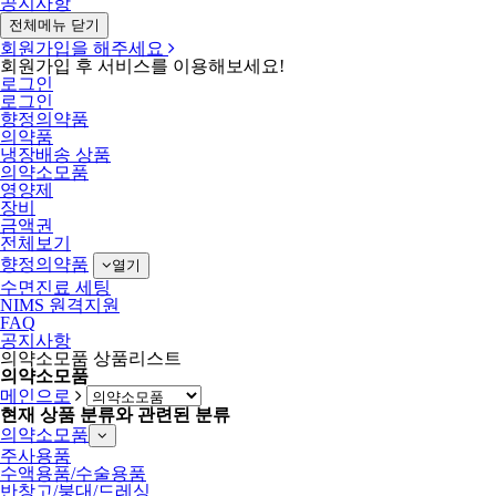
공지사항
전체메뉴 닫기
회원가입을 해주세요
회원가입 후 서비스를 이용해보세요!
로그인
로그인
향정의약품
의약품
냉장배송 상품
의약소모품
영양제
장비
금액권
전체보기
향정의약품
열기
수면진료 세팅
NIMS 원격지원
FAQ
공지사항
의약소모품 상품리스트
의약소모품
메인으로
현재 상품 분류와 관련된 분류
의약소모품
주사용품
수액용품/수술용품
반창고/붕대/드레싱