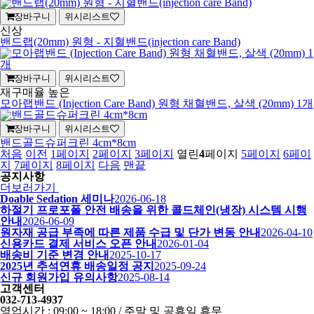
장바구니
위시리스트
신상
밴드랩(20mm) 원형 - 지혈밴드(injection care Band)
장바구니
위시리스트
재구매율 높은
모아랩밴드 (Injection Care Band) 원형 채혈밴드, 살색 (20mm) 1개
장바구니
위시리스트
밴드골드슈퍼크린 4cm*8cm
처음
이전
1
페이지
2
페이지
3
페이지
열린
4
페이지
5
페이지
6
페이
지
7
페이지
8
페이지
다음
맨끝
공지사항
더보러가기
Doable Sedation 세미나
2026-06-18
하절기 프로포폴 안전 배송을 위한 콜드체인(냉장) 시스템 시행
안내
2026-06-09
원자재 공급 부족에 따른 제품 수급 및 단가 변동 안내
2026-04-10
신용카드 결제 서비스 오픈 안내
2026-01-04
배송비 기준 변경 안내
2025-10-17
2025년 추석연휴 배송일정 공지
2025-09-24
신규 회원가입 유의사항
2025-08-14
고객센터
032-713-4937
영업시간 : 09:00 ~ 18:00 / 주말 및 공휴일 휴무