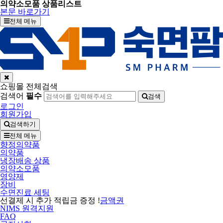
의약소모품 상품리스트
본문 바로가기
전체 메뉴
쇼핑몰 전체검색
검색어
필수
검색
로그인
회원가입
검색하기
전체 메뉴
향정의약품
의약품
냉장배송 상품
의약소모품
영양제
장비
수면진료 세팅
선결제 시 추가 적립금 증정 !
금액권
NIMS 원격지원
FAQ