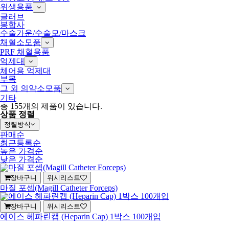
위생용품
글러브
봉합사
수술가운/수술모/마스크
채혈소모품
PRF 채혈용품
억제대
체어용 억제대
부목
그 외 의약소모품
기타
총
155
개의 제품이 있습니다.
상품 정렬
정렬방식
판매순
최근등록순
높은 가격순
낮은 가격순
장바구니
위시리스트
마질 포셉(Magill Catheter Forceps)
장바구니
위시리스트
에이스 헤파린캡 (Heparin Cap) 1박스 100개입