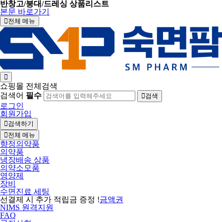
반창고/붕대/드레싱 상품리스트
본문 바로가기
전체 메뉴
쇼핑몰 전체검색
검색어
필수
검색
로그인
회원가입
검색하기
전체 메뉴
향정의약품
의약품
냉장배송 상품
의약소모품
영양제
장비
수면진료 세팅
선결제 시 추가 적립금 증정 !
금액권
NIMS 원격지원
FAQ