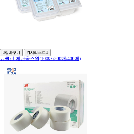
장바구니
위시리스트
뉴클린 에탄올스왑(100매/200매/400매)