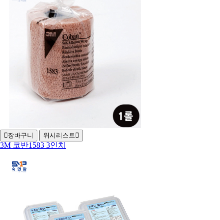
장바구니
위시리스트
3M 코반1583 3인치