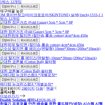
장바구니
위시리스트
재구매율 높은
3M 종이반창고(마이크로포어/SKINTONE) 살색(1inch),1533-1 1
박스 12개입
장바구니
위시리스트
대한 접은거즈 (Fold Gauze) 5cm * 5cm * 8P
장바구니
위시리스트
대한위재 탈지면 (절단솜,롤솜 cotton) 4cm*4cm 450g
장바구니
위시리스트
수성 탈지면 롤 에이스(덴탈형) 10mm*30mm (200ea*10pack)
장바구니
위시리스트
대한 코튼볼 (Cotton Ball) 필터형
장바구니
위시리스트
메디탑 뉴크린스왑A *개별포장*
열린
1
페이지
2
페이지
다음
맨끝
공지사항
더보러가기
Doable Sedation 세미나
2026-06-18
하절기 프로포폴 안전 배송을 위한 콜드체인(냉장) 시스템 시행