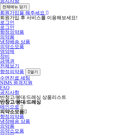
공지사항
전체메뉴 닫기
회원가입을 해주세요
회원가입 후 서비스를 이용해보세요!
로그인
로그인
향정의약품
의약품
냉장배송 상품
의약소모품
영양제
장비
금액권
전체보기
향정의약품
열기
수면진료 세팅
NIMS 원격지원
FAQ
공지사항
반창고/붕대/드레싱 상품리스트
반창고/붕대/드레싱
메인으로
의약소모품
향정의약품
냉장배송 상품
의약품
의약소모품