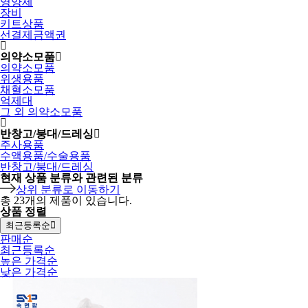
영양제
장비
키트상품
선결제금액권
의약소모품
의약소모품
위생용품
채혈소모품
억제대
그 외 의약소모품
반창고/붕대/드레싱
주사용품
수액용품/수술용품
반창고/붕대/드레싱
현재 상품 분류와 관련된 분류
상위 분류로 이동하기
총
23
개의 제품이 있습니다.
상품 정렬
최근등록순
판매순
최근등록순
높은 가격순
낮은 가격순