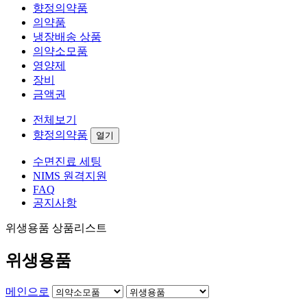
향정의약품
의약품
냉장배송 상품
의약소모품
영양제
장비
금액권
전체보기
향정의약품
열기
수면진료 세팅
NIMS 원격지원
FAQ
공지사항
위생용품 상품리스트
위생용품
메인으로