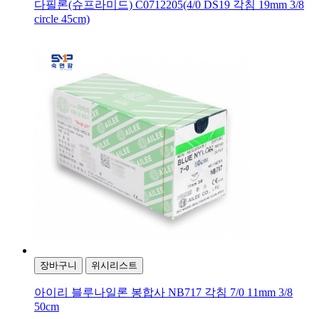
다필론(슈프라미드) C0712205(4/0 DS19 각침 19mm 3/8
circle 45cm)
장바구니
위시리스트
아이리 블루나일론 봉합사 NB717 각침 7/0 11mm 3/8
50cm