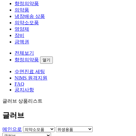
향정의약품
의약품
냉장배송 상품
의약소모품
영양제
장비
금액권
전체보기
향정의약품
열기
수면진료 세팅
NIMS 원격지원
FAQ
공지사항
글러브 상품리스트
글러브
메인으로