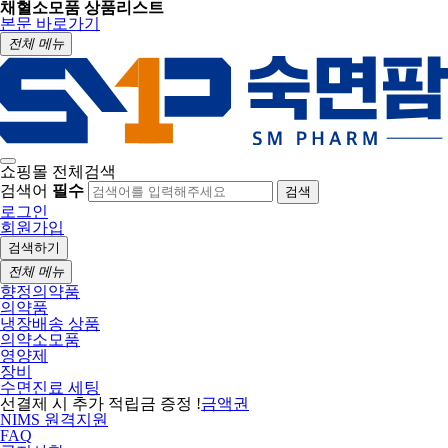
채혈소모품 상품리스트
본문 바로가기
전체 메뉴
쇼핑몰 전체검색
검색어
필수
검색
로그인
회원가입
검색하기
전체 메뉴
향정의약품
의약품
냉장배송 상품
의약소모품
영양제
장비
수면진료 세팅
선결제 시 추가 적립금 증정 !
금액권
NIMS 원격지원
FAQ