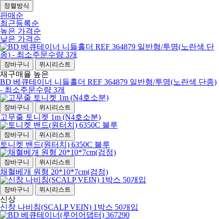
정렬방식
판매순
최근등록순
높은 가격순
낮은 가격순
장바구니
위시리스트
재구매율 높은
BD 베큐테이너 니들홀더 REF 364879 일반형/투명(노란색 단종)
- 최소주문수량 3개
장바구니
위시리스트
고무줄 토니켓 1m (N4호소분)
장바구니
위시리스트
토니켓 밴드(원터치) 6350C 블루
장바구니
위시리스트
채혈베개 원형 20*10*7cm(검정)
장바구니
위시리스트
신상
신창 나비침(SCALP VEIN) 1박스 50개입