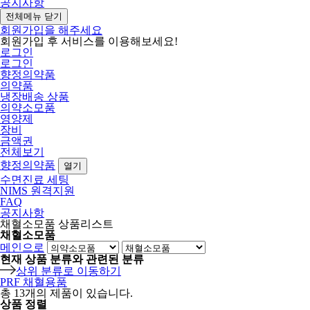
공지사항
전체메뉴 닫기
회원가입을 해주세요
회원가입 후 서비스를 이용해보세요!
로그인
로그인
향정의약품
의약품
냉장배송 상품
의약소모품
영양제
장비
금액권
전체보기
향정의약품
열기
수면진료 세팅
NIMS 원격지원
FAQ
공지사항
채혈소모품 상품리스트
채혈소모품
메인으로
현재 상품 분류와 관련된 분류
상위 분류로 이동하기
PRF 채혈용품
총
13
개의 제품이 있습니다.
상품 정렬