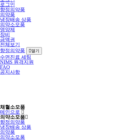
로그인
향정의약품
의약품
냉장배송 상품
의약소모품
영양제
장비
금액권
전체보기
향정의약품
열기
수면진료 세팅
NIMS 원격지원
FAQ
공지사항
채혈소모품
메인으로
의약소모품
향정의약품
냉장배송 상품
의약품
의약소모품