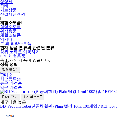
영양제
장비
키트상품
선결제금액권
채혈소모품
의약소모품
위생용품
채혈소모품
억제대
그 외 의약소모품
현재 상품 분류와 관련된 분류
상위 분류로 이동하기
PRF 채혈용품
총
13
개의 제품이 있습니다.
상품 정렬
정렬방식
판매순
최근등록순
높은 가격순
낮은 가격순
장바구니
위시리스트
재구매율 높은
BD Vacuum Tube(진공채혈관) Plain 빨강 10ml 100개입 / REF 367