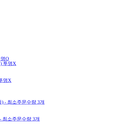
 투명O
 투명X
 - 최소주문수량 3개