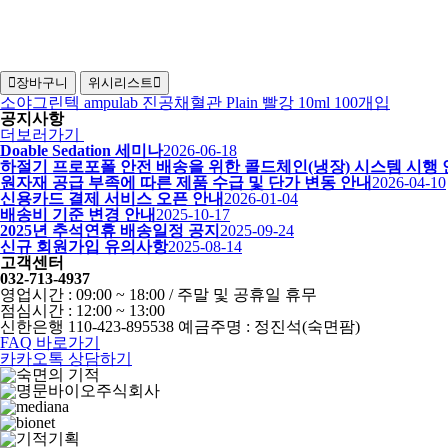
장바구니
위시리스트
소야그린텍 ampulab 진공채혈관 Plain 빨강 10ml 100개입
공지사항
더보러가기
Doable Sedation 세미나
2026-06-18
하절기 프로포폴 안전 배송을 위한 콜드체인(냉장) 시스템 시행
원자재 공급 부족에 따른 제품 수급 및 단가 변동 안내
2026-04-10
신용카드 결제 서비스 오픈 안내
2026-01-04
배송비 기준 변경 안내
2025-10-17
2025년 추석연휴 배송일정 공지
2025-09-24
신규 회원가입 유의사항
2025-08-14
고객센터
032-713-4937
영업시간 : 09:00 ~ 18:00 / 주말 및 공휴일 휴무
점심시간 : 12:00 ~ 13:00
신한은행 110-423-895538 예금주명 : 정진석(숙면팜)
FAQ 바로가기
카카오톡 상담하기