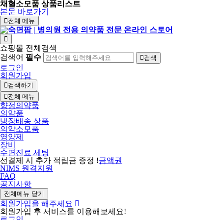
채혈소모품 상품리스트
본문 바로가기
전체 메뉴
쇼핑몰 전체검색
검색어
필수
검색
로그인
회원가입
검색하기
전체 메뉴
향정의약품
의약품
냉장배송 상품
의약소모품
영양제
장비
수면진료 세팅
선결제 시 추가 적립금 증정 !
금액권
NIMS 원격지원
FAQ
공지사항
전체메뉴 닫기
회원가입을 해주세요
회원가입 후 서비스를 이용해보세요!
로그인