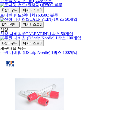
고무줄 토니켓 1m (N4호소분)
장바구니
위시리스트
토니켓 밴드(원터치) 6350C 블루
장바구니
위시리스트
신상
신창 나비침(SCALP VEIN) 1박스 50개입
장바구니
위시리스트
재구매율 높은
두원 나비침 (DScalp Needle) 1박스 100개입