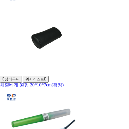
장바구니
위시리스트
채혈베개 원형 20*10*7cm(검정)