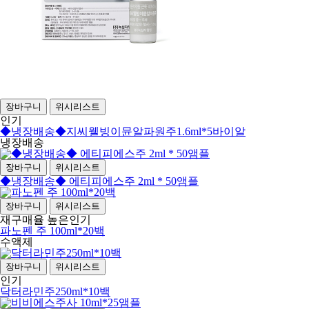
장바구니
위시리스트
인기
◆냉장배송◆지씨웰빙이뮨알파원주1.6ml*5바이알
냉장배송
장바구니
위시리스트
◆냉장배송◆ 에티피에스주 2ml * 50앰플
장바구니
위시리스트
재구매율 높은
인기
파노펜 주 100ml*20백
수액제
장바구니
위시리스트
인기
닥터라민주250ml*10백