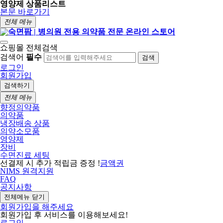
영양제 상품리스트
본문 바로가기
전체 메뉴
쇼핑몰 전체검색
검색어
필수
검색
로그인
회원가입
검색하기
전체 메뉴
향정의약품
의약품
냉장배송 상품
의약소모품
영양제
장비
수면진료 세팅
선결제 시 추가 적립금 증정 !
금액권
NIMS 원격지원
FAQ
공지사항
전체메뉴 닫기
회원가입을 해주세요
회원가입 후 서비스를 이용해보세요!
로그인