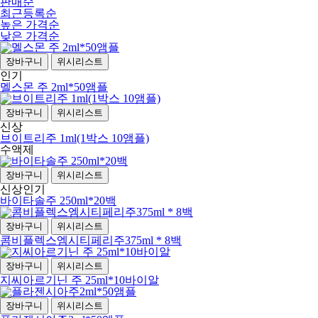
판매순
최근등록순
높은 가격순
낮은 가격순
장바구니
위시리스트
인기
멜스몬 주 2ml*50앰플
장바구니
위시리스트
신상
브이트리주 1ml(1박스 10앰플)
수액제
장바구니
위시리스트
신상
인기
바이타솔주 250ml*20백
장바구니
위시리스트
콤비플렉스엠시티페리주375ml * 8백
장바구니
위시리스트
지씨아르기닌 주 25ml*10바이알
장바구니
위시리스트