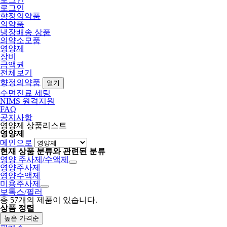
로그인
향정의약품
의약품
냉장배송 상품
의약소모품
영양제
장비
금액권
전체보기
향정의약품
열기
수면진료 세팅
NIMS 원격지원
FAQ
공지사항
영양제 상품리스트
영양제
메인으로
현재 상품 분류와 관련된 분류
영양 주사제/수액제
영양주사제
영양수액제
미용주사제
보톡스/필러
총
57
개의 제품이 있습니다.
상품 정렬
높은 가격순