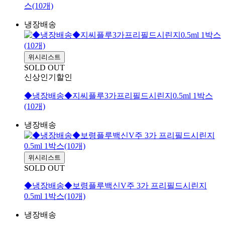
스(10개)
냉장배송
위시리스트
SOLD OUT
신상
인기
할인
◆냉장배송◆지씨플루3가프리필드시린지0.5ml 1박스
(10개)
냉장배송
위시리스트
SOLD OUT
◆냉장배송◆보령플루백신V주 3가 프리필드시린지
0.5ml 1박스(10개)
냉장배송