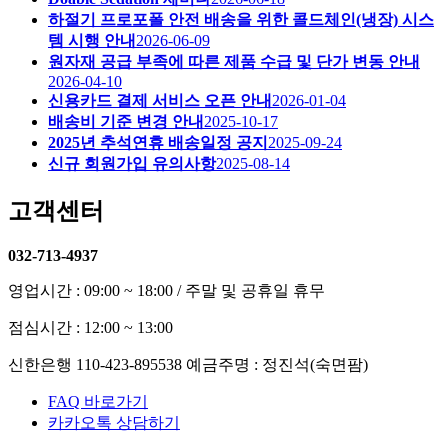
하절기 프로포폴 안전 배송을 위한 콜드체인(냉장) 시스
템 시행 안내
2026-06-09
원자재 공급 부족에 따른 제품 수급 및 단가 변동 안내
2026-04-10
신용카드 결제 서비스 오픈 안내
2026-01-04
배송비 기준 변경 안내
2025-10-17
2025년 추석연휴 배송일정 공지
2025-09-24
신규 회원가입 유의사항
2025-08-14
고객센터
032-713-4937
영업시간 : 09:00 ~ 18:00 / 주말 및 공휴일 휴무
점심시간 : 12:00 ~ 13:00
신한은행 110-423-895538 예금주명 : 정진석(숙면팜)
FAQ 바로가기
카카오톡 상담하기