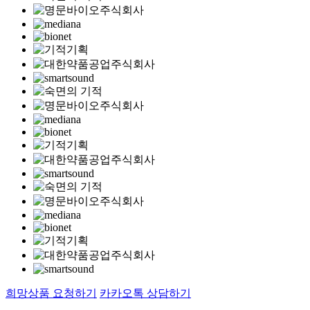
희망상품 요청하기
카카오톡 상담하기