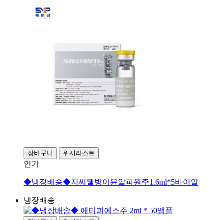
장바구니
위시리스트
인기
◆냉장배송◆지씨웰빙이뮨알파원주1.6ml*5바이알
냉장배송