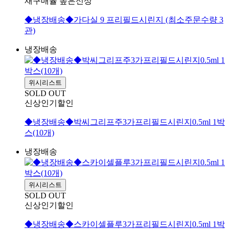
재구매율 높은
신상
◆냉장배송◆가다실 9 프리필드시린지 (최소주문수량 3
관)
냉장배송
위시리스트
SOLD OUT
신상
인기
할인
◆냉장배송◆박씨그리프주3가프리필드시린지0.5ml 1박
스(10개)
냉장배송
위시리스트
SOLD OUT
신상
인기
할인
◆냉장배송◆스카이셀플루3가프리필드시린지0.5ml 1박