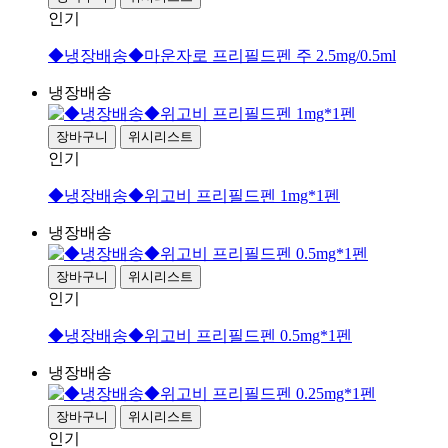
인기
◆냉장배송◆마운자로 프리필드펜 주 2.5mg/0.5ml
냉장배송
장바구니
위시리스트
인기
◆냉장배송◆위고비 프리필드펜 1mg*1펜
냉장배송
장바구니
위시리스트
인기
◆냉장배송◆위고비 프리필드펜 0.5mg*1펜
냉장배송
장바구니
위시리스트
인기