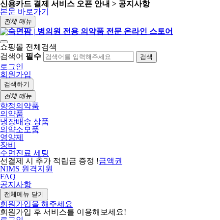
신용카드 결제 서비스 오픈 안내 > 공지사항
본문 바로가기
전체 메뉴
쇼핑몰 전체검색
검색어
필수
검색
로그인
회원가입
검색하기
전체 메뉴
향정의약품
의약품
냉장배송 상품
의약소모품
영양제
장비
수면진료 세팅
선결제 시 추가 적립금 증정 !
금액권
NIMS 원격지원
FAQ
공지사항
전체메뉴 닫기
회원가입을 해주세요
회원가입 후 서비스를 이용해보세요!
로그인