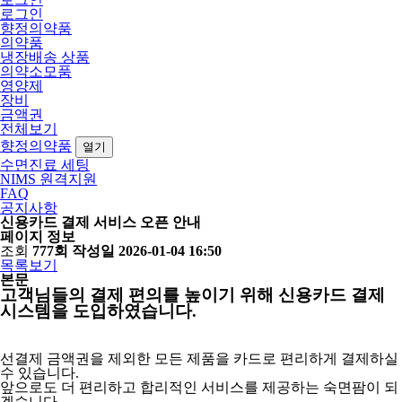
로그인
향정의약품
의약품
냉장배송 상품
의약소모품
영양제
장비
금액권
전체보기
향정의약품
열기
수면진료 세팅
NIMS 원격지원
FAQ
공지사항
신용카드 결제 서비스 오픈 안내
페이지 정보
조회
777회
작성일
2026-01-04 16:50
목록보기
본문
고객님들의 결제 편의를 높이기 위해 신용카드 결제
시스템을 도입하였습니다.
선결제 금액권을 제외한 모든 제품을 카드로 편리하게 결제하실
수 있습니다.
앞으로도 더 편리하고 합리적인 서비스를 제공하는 숙면팜이 되
겠습니다.