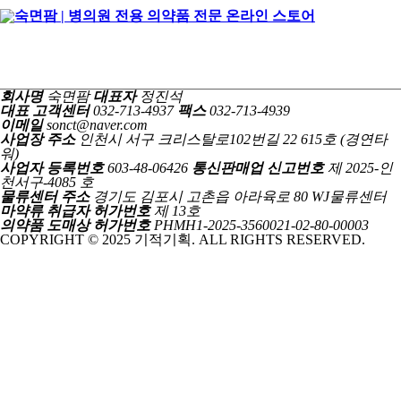
회사명
숙면팜
대표자
정진석
대표 고객센터
032-713-4937
팩스
032-713-4939
이메일
sonct@naver.com
사업장 주소
인천시 서구 크리스탈로102번길 22 615호 (경연타
워)
사업자 등록번호
603-48-06426
통신판매업 신고번호
제 2025-인
천서구-4085 호
물류센터 주소
경기도 김포시 고촌읍 아라육로 80 WJ물류센터
마약류 취급자 허가번호
제 13호
의약품 도매상 허가번호
PHMH1-2025-3560021-02-80-00003
COPYRIGHT © 2025 기적기획. ALL RIGHTS RESERVED.