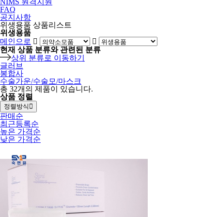
NIMS 원격지원
FAQ
공지사항
위생용품 상품리스트
위생용품
메인으로
현재 상품 분류와 관련된 분류
상위 분류로 이동하기
글러브
봉합사
수술가운/수술모/마스크
총
32
개의 제품이 있습니다.
상품 정렬
정렬방식
판매순
최근등록순
높은 가격순
낮은 가격순