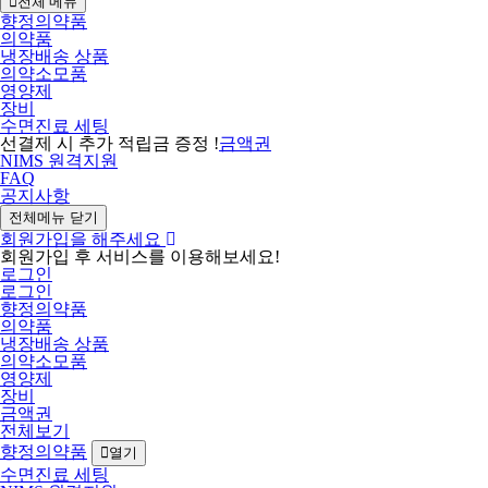
전체 메뉴
향정의약품
의약품
냉장배송 상품
의약소모품
영양제
장비
수면진료 세팅
선결제 시 추가 적립금 증정 !
금액권
NIMS 원격지원
FAQ
공지사항
전체메뉴 닫기
회원가입을 해주세요
회원가입 후 서비스를 이용해보세요!
로그인
로그인
향정의약품
의약품
냉장배송 상품
의약소모품
영양제
장비
금액권
전체보기
향정의약품
열기
수면진료 세팅