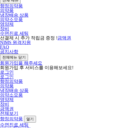
전체 메뉴
향정의약품
의약품
냉장배송 상품
의약소모품
영양제
장비
수면진료 세팅
선결제 시 추가 적립금 증정 !
금액권
NIMS 원격지원
FAQ
공지사항
전체메뉴 닫기
회원가입을 해주세요
회원가입 후 서비스를 이용해보세요!
로그인
로그인
향정의약품
의약품
냉장배송 상품
의약소모품
영양제
장비
금액권
전체보기
향정의약품
열기
수면진료 세팅