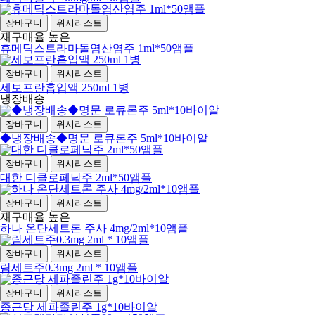
장바구니
위시리스트
재구매율 높은
휴메딕스트라마돌염산염주 1ml*50앰플
장바구니
위시리스트
세보프란흡입액 250ml 1병
냉장배송
장바구니
위시리스트
◆냉장배송◆명문 로큐론주 5ml*10바이알
장바구니
위시리스트
대한 디클로페낙주 2ml*50앰플
장바구니
위시리스트
재구매율 높은
하나 온단세트론 주사 4mg/2ml*10앰플
장바구니
위시리스트
람세트주0.3mg 2ml * 10앰플
장바구니
위시리스트
종근당 세파졸린주 1g*10바이알