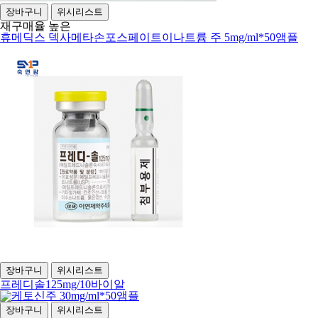
장바구니
위시리스트
재구매율 높은
휴메딕스 덱사메타손포스페이트이나트륨 주 5mg/ml*50앰플
장바구니
위시리스트
프레디솔125mg/10바이알
장바구니
위시리스트