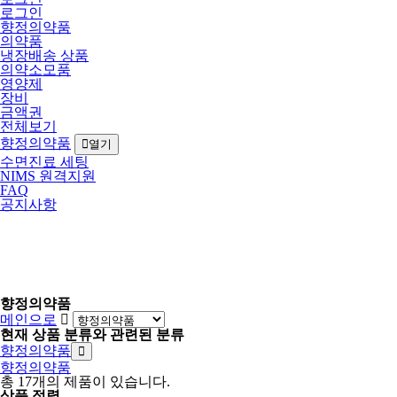
로그인
향정의약품
의약품
냉장배송 상품
의약소모품
영양제
장비
금액권
전체보기
향정의약품
열기
수면진료 세팅
NIMS 원격지원
FAQ
공지사항
향정의약품
메인으로
현재 상품 분류와 관련된 분류
향정의약품
향정의약품
총
17
개의 제품이 있습니다.
상품 정렬