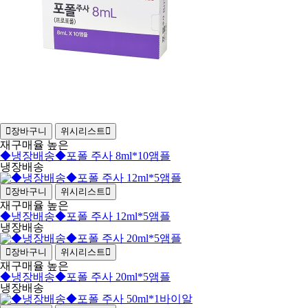
장바구니
위시리스트
재구매율 높은
◆냉장배송◆포폴 주사 8ml*10앰플
냉장배송
장바구니
위시리스트
재구매율 높은
◆냉장배송◆포폴 주사 12ml*5앰플
냉장배송
장바구니
위시리스트
재구매율 높은
◆냉장배송◆포폴 주사 20ml*5앰플
냉장배송