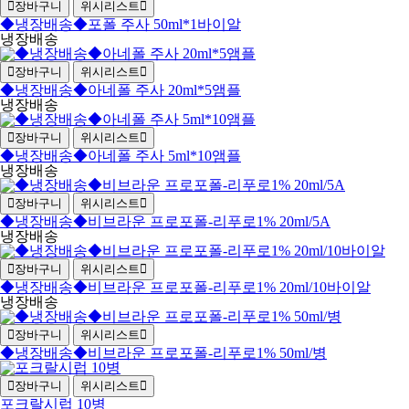
장바구니
위시리스트
◆냉장배송◆포폴 주사 50ml*1바이알
냉장배송
장바구니
위시리스트
◆냉장배송◆아네폴 주사 20ml*5앰플
냉장배송
장바구니
위시리스트
◆냉장배송◆아네폴 주사 5ml*10앰플
냉장배송
장바구니
위시리스트
◆냉장배송◆비브라운 프로포폴-리푸로1% 20ml/5A
냉장배송
장바구니
위시리스트
◆냉장배송◆비브라운 프로포폴-리푸로1% 20ml/10바이알
냉장배송
장바구니
위시리스트
◆냉장배송◆비브라운 프로포폴-리푸로1% 50ml/병
장바구니
위시리스트
포크랄시럽 10병