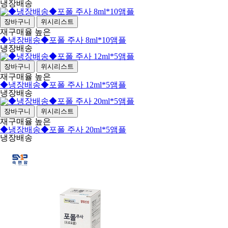
냉장배송
장바구니
위시리스트
재구매율 높은
◆냉장배송◆포폴 주사 8ml*10앰플
냉장배송
장바구니
위시리스트
재구매율 높은
◆냉장배송◆포폴 주사 12ml*5앰플
냉장배송
장바구니
위시리스트
재구매율 높은
◆냉장배송◆포폴 주사 20ml*5앰플
냉장배송