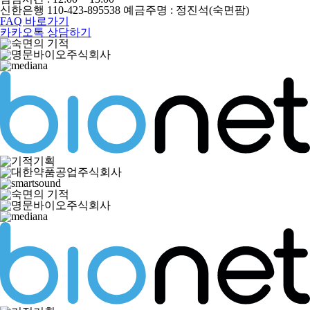
신한은행 110-423-895538 예금주명 : 정진석(숙면팜)
FAQ 바로가기
카카오톡 상담하기