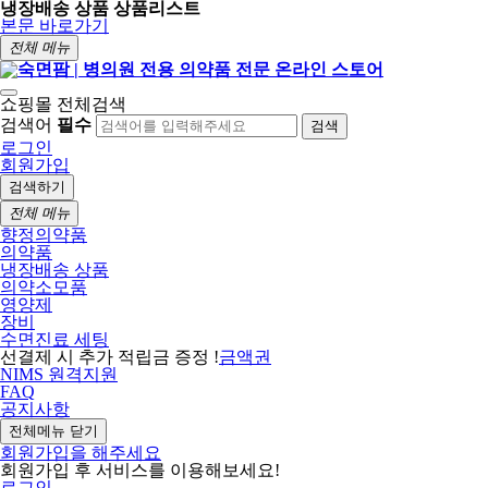
냉장배송 상품 상품리스트
본문 바로가기
전체 메뉴
쇼핑몰 전체검색
검색어
필수
검색
로그인
회원가입
검색하기
전체 메뉴
향정의약품
의약품
냉장배송 상품
의약소모품
영양제
장비
수면진료 세팅
선결제 시 추가 적립금 증정 !
금액권
NIMS 원격지원
FAQ
공지사항
전체메뉴 닫기
회원가입을 해주세요
회원가입 후 서비스를 이용해보세요!
로그인