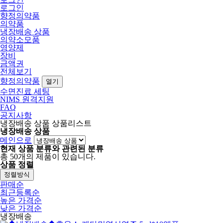
로그인
향정의약품
의약품
냉장배송 상품
의약소모품
영양제
장비
금액권
전체보기
향정의약품
열기
수면진료 세팅
NIMS 원격지원
FAQ
공지사항
냉장배송 상품 상품리스트
냉장배송 상품
메인으로
현재 상품 분류와 관련된 분류
총
50
개의 제품이 있습니다.
상품 정렬
정렬방식
판매순
최근등록순
높은 가격순
낮은 가격순
냉장배송