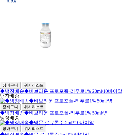
장바구니
위시리스트
◆냉장배송◆비브라운 프로포폴-리푸로1% 20ml/10바이알
냉장배송
장바구니
위시리스트
◆냉장배송◆비브라운 프로포폴-리푸로1% 50ml/병
냉장배송
장바구니
위시리스트
◆냉장배송◆명문 로큐론주 5ml*10바이알