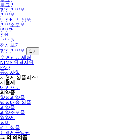
로그인
향정의약품
의약품
냉장배송 상품
의약소모품
영양제
장비
금액권
전체보기
향정의약품
열기
수면진료 세팅
NIMS 원격지원
FAQ
공지사항
지혈제 상품리스트
지혈제
메인으로
의약품
향정의약품
냉장배송 상품
의약품
의약소모품
영양제
장비
키트상품
선결제금액권
그 외 의약품