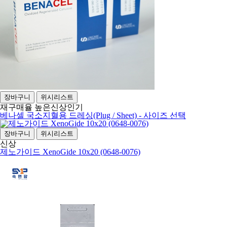
장바구니
위시리스트
재구매율 높은
신상
인기
베나셀 국소지혈용 드레싱(Plug / Sheet) - 사이즈 선택
장바구니
위시리스트
신상
제노가이드 XenoGide 10x20 (0648-0076)