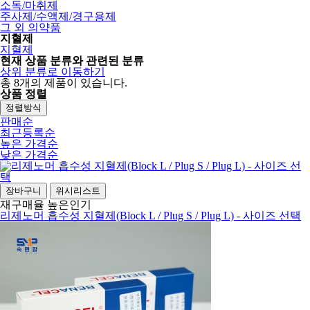
소독/마취제
주사제/수액제/경구용제
그 외 의약품
지혈제
지혈제
현재 상품 분류와 관련된 분류
상위 분류로 이동하기
총
8
개의 제품이 있습니다.
상품 정렬
정렬방식
판매순
최근등록순
높은 가격순
낮은 가격순
장바구니
위시리스트
재구매율 높은
인기
리제노머 흡수성 지혈제(Block L / Plug S / Plug L) - 사이즈 선택