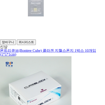
장바구니
위시리스트
신상
본트리큐브(Bontree Cube) 콜라겐 지혈스폰지 1박스 10개입
(1*1*1cm)