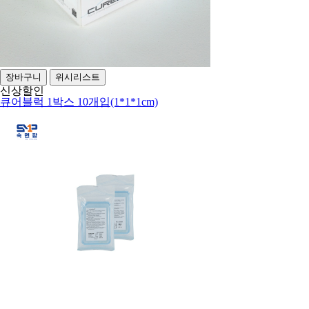
장바구니
위시리스트
신상
할인
큐어블럭 1박스 10개입(1*1*1cm)