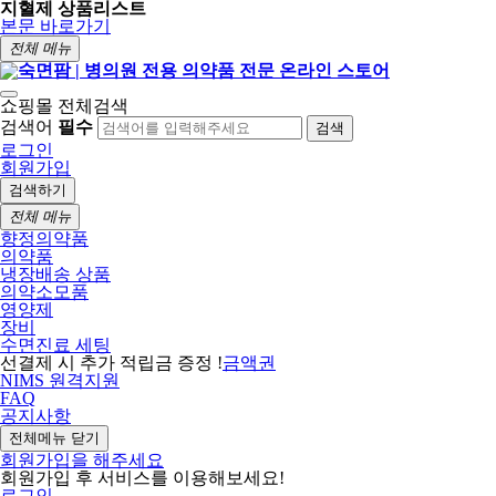
지혈제 상품리스트
본문 바로가기
전체 메뉴
쇼핑몰 전체검색
검색어
필수
검색
로그인
회원가입
검색하기
전체 메뉴
향정의약품
의약품
냉장배송 상품
의약소모품
영양제
장비
수면진료 세팅
선결제 시 추가 적립금 증정 !
금액권
NIMS 원격지원
FAQ
공지사항
전체메뉴 닫기
회원가입을 해주세요
회원가입 후 서비스를 이용해보세요!
로그인